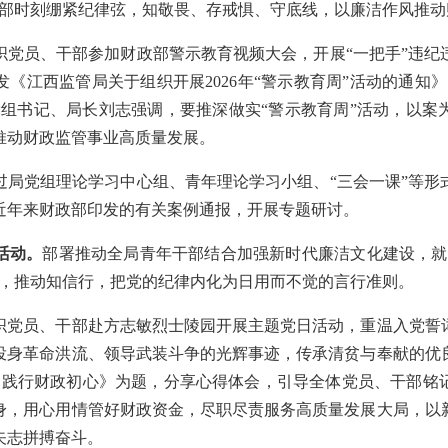
干部时刻绷紧纪律弦，知敬畏、存戒惧、守底线，以廉洁作风推动
织党员、干部参加财政部警示教育视频大会，开展“一把手”违纪
《江西监管局关于组织开展2026年“警示教育周”活动的通知
党组书记、局长刘志强调，要推深做实“警示教育周”活动，以案
推动财政监管事业高质量发展。
过局党组理论学习中心组、青年理论学习小组、“三会一课”等形
近年来财政部印发的有关案例通报，开展专题研讨。
活动。
部署推动全局青年干部结合加强新时代廉洁文化建设，就
悟，推动知信行，把党的纪律内化为日用而不觉的言行准则。
织党员、干部赴方志敏烈士陵园开展主题党日活动，重温入党誓
投身革命洪流、领导武装斗争的光辉事迹，传承清贫与奉献的优
骨 践行财政初心》为题，分享心得体会，引导全体党员、干部铭
身，用心用情管好财政资金，尽职尽责服务高质量发展大局，以
矢志拼搏奋斗。