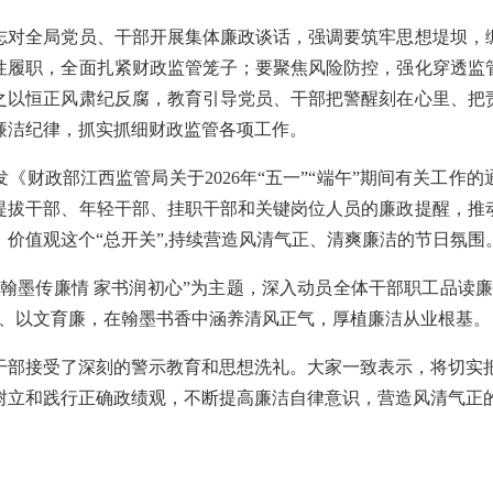
志对全局党员、干部开展集体廉政谈话，强调要筑牢思想堤坝，
性履职，全面扎紧财政监管笼子；要聚焦风险防控，强化穿透监
之以恒正风肃纪反腐，教育引导党员、干部把警醒刻在心里、把
廉洁纪律，抓实抓细财政监管各项工作。
发《财政部江西监管局关于2026年“五一”“端午”期间有关工作
提拔干部、年轻干部、挂职干部和关键岗位人员的廉政提醒，推
价值观这个“总开关”,持续营造风清气正、清爽廉洁的节日氛围
“翰墨传廉情 家书润初心”为主题，深入动员全体干部职工品读
情、以文育廉，在翰墨书香中涵养清风正气，厚植廉洁从业根基
接受了深刻的警示教育和思想洗礼。大家一致表示，将切实把
树立和践行正确政绩观，不断提高廉洁自律意识，营造风清气正